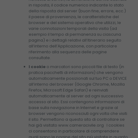
in risposta, il codice numerico indicante lo stato
della risposta dal server (buon fine, errore, ecc.)
il paese di provenienza, le caratteristiche del
browser e del sistema operativo che utilizzi, le
varie connotazioni temporali della visita (ad
esempio il tempo di permanenza su ciascuna
pagina) e i dettagli relativi all’itinerario seguito
all’interno dell’Applicazione, con particolare
riferimento alla sequenza delle pagine
consultate.
I cookie
o marcatori sono piccoli file di testo (in
pratica pacchetti di informazioni) che vengono
automaticamente posizionati sul tuo PC o DEVICE
all’interno del browser (Google Chrome, Mozilla
Firefox, Microsoft Edge Safari) e reinviati
automaticamente al server ad ogni successivo
accesso al sito. Essi contengono informazioni di
base sulla navigazione in Internet e grazie al
browser vengono riconosciuti ogni volta che visiti
il sito. Permettono a questo sito di controllare se
hai già visitato www.cameracivile.org
I cookies
ci consentono in particolare di comprendere
quali siano le pagine del sito più visitate in quanto