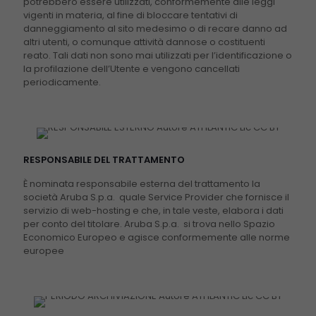
potrebbero essere utilizzati, conformemente alle leggi
vigenti in materia, al fine di bloccare tentativi di
danneggiamento al sito medesimo o di recare danno ad
altri utenti, o comunque attività dannose o costituenti
reato. Tali dati non sono mai utilizzati per l’identificazione o
la profilazione dell’Utente e vengono cancellati
periodicamente.
RESPONSABILE DEL TRATTAMENTO
È nominata responsabile esterna del trattamento la
società Aruba S.p.a.
quale Service Provider che fornisce il
servizio di web-hosting e che, in tale veste, elabora i dati
per conto del titolare. Aruba S.p.a.
si trova nello Spazio
Economico Europeo e agisce conformemente alle norme
europee