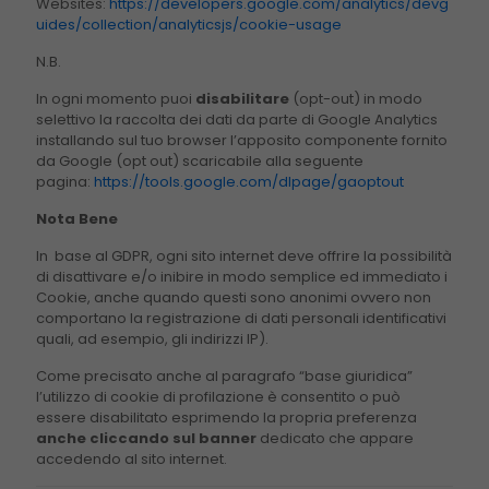
Websites:
https://developers.google.com/analytics/devg
uides/collection/analyticsjs/cookie-usage
N.B.
In ogni momento puoi
disabilitare
(opt-out) in modo
selettivo la raccolta dei dati da parte di Google Analytics
installando sul tuo browser l’apposito componente fornito
da Google (opt out) scaricabile alla seguente
pagina:
https://tools.google.com/dlpage/gaoptout
Nota Bene
In
base al GDPR, ogni sito internet deve offrire la possibilità
di disattivare e/o inibire in modo semplice ed immediato i
Cookie, anche quando questi sono anonimi ovvero non
comportano la registrazione di dati personali identificativi
quali, ad esempio, gli indirizzi IP).
Come precisato anche al paragrafo “base giuridica”
l’utilizzo di cookie di profilazione è consentito o può
essere disabilitato esprimendo la propria preferenza
anche cliccando sul banner
dedicato che appare
accedendo al sito internet.