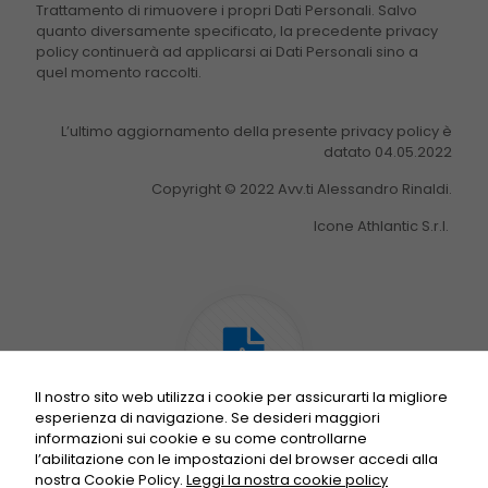
Trattamento di rimuovere i propri Dati Personali. Salvo
quanto diversamente specificato, la precedente privacy
policy continuerà ad applicarsi ai Dati Personali sino a
quel momento raccolti.
L’ultimo aggiornamento della presente privacy policy è
datato 04.05.2022
Copyright © 2022 Avv.ti Alessandro Rinaldi.
Icone Athlantic S.r.l.
Il nostro sito web utilizza i cookie per assicurarti la migliore
esperienza di navigazione. Se desideri maggiori
informazioni sui cookie e su come controllarne
Privacy policy
l’abilitazione con le impostazioni del browser accedi alla
nostra Cookie Policy.
Leggi la nostra cookie policy