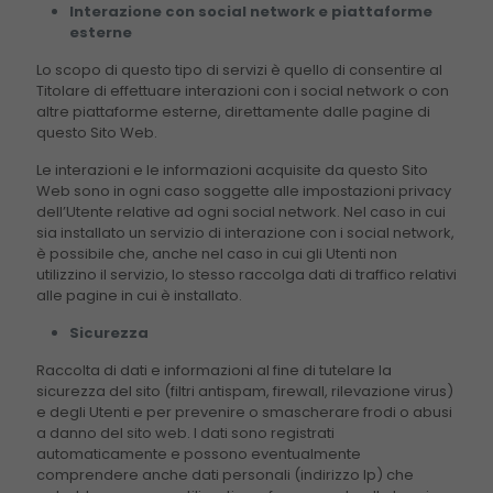
functionality
Interazione con social network e piattaforme
will
esterne
disappear
Lo scopo di questo tipo di servizi è quello di consentire al
from the
Titolare di effettuare interazioni con i social network o con
website.
altre piattaforme esterne, direttamente dalle pagine di
questo Sito Web.
Marketing
Le interazioni e le informazioni acquisite da questo Sito
By sharing
Web sono in ogni caso soggette alle impostazioni privacy
dell’Utente relative ad ogni social network. Nel caso in cui
your
sia installato un servizio di interazione con i social network,
interests
è possibile che, anche nel caso in cui gli Utenti non
and
utilizzino il servizio, lo stesso raccolga dati di traffico relativi
behavior as
alle pagine in cui è installato.
you visit our
site, you
Sicurezza
increase the
chance of
Raccolta di dati e informazioni al fine di tutelare la
seeing
sicurezza del sito (filtri antispam, firewall, rilevazione virus)
personalized
e degli Utenti e per prevenire o smascherare frodi o abusi
content and
a danno del sito web. I dati sono registrati
automaticamente e possono eventualmente
offers.
comprendere anche dati personali (indirizzo Ip) che