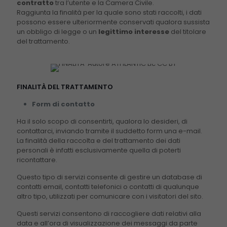
contratto
tra l’utente e la Camera Civile.
Raggiunta la finalità per la quale sono stati raccolti, i dati
possono essere ulteriormente conservati qualora sussista
un obbligo di legge o un
legittimo interesse
del titolare
del trattamento.
FINALITÀ DEL TRATTAMENTO
Fondamentali
Form di contatto
These cookies
Ha il solo scopo di consentirti, qualora lo desideri, di
are not
contattarci, inviando tramite il suddetto form una e-mail.
optional. They
La finalità della raccolta e del trattamento dei dati
are needed for
personali è infatti esclusivamente quella di poterti
the website to
ricontattare.
function.
Questo tipo di servizi consente di gestire un database di
contatti email, contatti telefonici o contatti di qualunque
altro tipo, utilizzati per comunicare con i visitatori del sito.
Statistici
In order for
Questi servizi consentono di raccogliere dati relativi alla
us to
data e all’ora di visualizzazione dei messaggi da parte