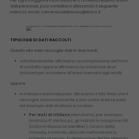
Per ogni maggiore informazione o richiesta relativa ai tuoi
dati personali, puoi contattarci utilizzando il seguente
indirizzo email: cameraciviletreviso@libero.it
TIPOLOGIE DI DATI RACCOLTI
Questo sito web raccoglie dati in due modi:
volontariamente: attraverso la compilazione del form
di contatto oppure attraverso la creazione di un
account per accedere all’area riservata agli iscritti.
oppure
in maniera automatizzata: attraverso il Sito Web che li
raccoglie autonomamente o per conto di terze parti,
ad esempio dati di utilizzo e cookies.
Per dati di Utilizzo
intendiamo, per esempio,
l’indirizzo IP del tuo pc, gli indirizzi in notazione URI
(Uniform Resource Identifier), l’orario della
richiesta, il metodo utilizzato nell’inoltrare la
richiesta al server, la dimensione del file ottenuto