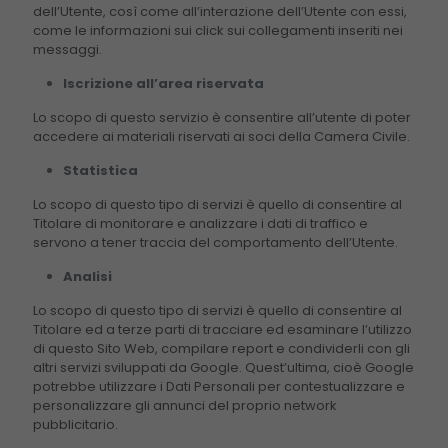
improve the
dell’Utente, così come all’interazione dell’Utente con essi,
website's
come le informazioni sui click sui collegamenti inseriti nei
functionality
messaggi.
and
structure,
Iscrizione all’area riservata
based on
Lo scopo di questo servizio è consentire all’utente di poter
how the
accedere ai materiali riservati ai soci della Camera Civile.
website is
used.
Statistica
Lo scopo di questo tipo di servizi è quello di consentire al
Titolare di monitorare e analizzare i dati di traffico e
Experience
servono a tener traccia del comportamento dell’Utente.
In order for
our website
Analisi
to perform
Lo scopo di questo tipo di servizi è quello di consentire al
as well as
Titolare ed a terze parti di tracciare ed esaminare l’utilizzo
possible
di questo Sito Web, compilare report e condividerli con gli
during your
altri servizi sviluppati da Google. Quest’ultima, cioè Google
visit. If you
potrebbe utilizzare i Dati Personali per contestualizzare e
refuse these
personalizzare gli annunci del proprio network
cookies,
pubblicitario.
some