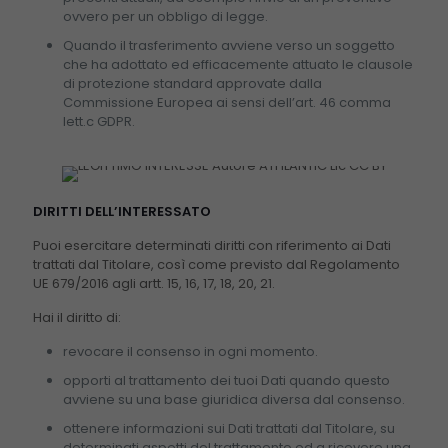
ovvero per un obbligo di legge.
Quando il trasferimento avviene verso un soggetto
che ha adottato ed efficacemente attuato le clausole
di protezione standard approvate dalla
Commissione Europea ai sensi dell’art. 46 comma
lett.c GDPR.
DIRITTI DELL’INTERESSATO
Puoi esercitare determinati diritti con riferimento ai Dati
trattati dal Titolare, così come previsto dal Regolamento
UE 679/2016 agli artt. 15, 16, 17, 18, 20, 21.
Hai il diritto di:
revocare il consenso in ogni momento.
opporti al trattamento dei tuoi Dati quando questo
avviene su una base giuridica diversa dal consenso.
ottenere informazioni sui Dati trattati dal Titolare, su
determinati aspetti del trattamento ed a ricevere una