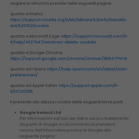
seguire le istruzioni previste nelle seguenti pagine:
quanto a Firefox:
https://support.mozilla.org/it/kb/Attivare%20e%20disattiv
are%20i%20cookie
quanto a Microsoft Edge:
https://support.microsoft.com/it-
it/help/4027947/windows-delete-cookies
quanto a Google Chrome:
https://support.google.com/chrome/answer/95647?hl=it
quanto ad Opera:
https://help.opera.com/en/latest/web-
preferences/
quanto ad Apple Safari:
https://support.apple.com/it-
it/HT201265
Il presente sito utilizza i cookie delle seguenti terze parti:
Google Ireland Ltd
Per informazioni sull’uso dei dati e sul loro trattamento
da parte di Google si raccomanda di prendere
visione dell’informativa privacy di Google alla
seguente pagina: