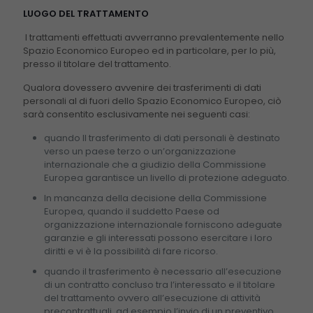
LUOGO DEL TRATTAMENTO
I trattamenti effettuati avverranno prevalentemente nello
Spazio Economico Europeo ed in particolare, per lo più,
presso il titolare del trattamento.
Qualora dovessero avvenire dei trasferimenti di dati
personali al di fuori dello Spazio Economico Europeo, ciò
sarà consentito esclusivamente nei seguenti casi:
quando Il trasferimento di dati personali è destinato
verso un paese terzo o un’organizzazione
internazionale che a giudizio della Commissione
Europea garantisce un livello di protezione adeguato.
In mancanza della decisione della Commissione
Europea, quando il suddetto Paese od
organizzazione internazionale forniscono adeguate
garanzie e gli interessati possono esercitare i loro
diritti e vi è la possibilità di fare ricorso.
quando il trasferimento è necessario all’esecuzione
di un contratto concluso tra l’interessato e il titolare
del trattamento ovvero all’esecuzione di attività
precontrattuali, ad esempio l’invio di un preventivo