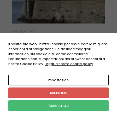
based on
how the
website is
used.
8 Maggio 2024
Experience
VIII CONGRESSO GIURIDICO L’Avvocato tra
In order for
tradizione, novità ed equilibrismi
Il nostro sito web utilizza i cookie per assicurarti la migliore
our website
esperienza di navigazione. Se desideri maggiori
to perform
informazioni sui cookie e su come controllarne
Read more
as well as
l’abilitazione con le impostazioni del browser accedi alla
possible
nostra Cookie Policy.
Leggi la nostra cookie policy
during your
visit. If you
refuse these
Impostazioni
cookies,
some
functionality
Rifiuta tutti
© 2022 Camera Civile di Treviso -
Privacy policy
will
disappear
Accetta tutti
from the
website.