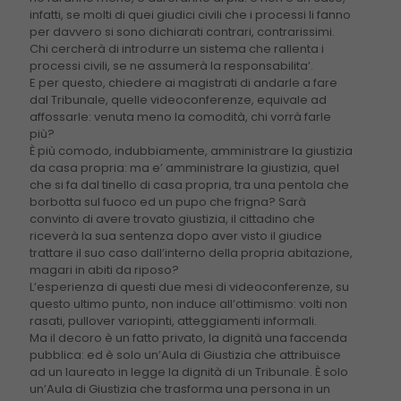
infatti, se molti di quei giudici civili che i processi li fanno
per davvero si sono dichiarati contrari, contrarissimi.
Chi cercherà di introdurre un sistema che rallenta i
processi civili, se ne assumerà la responsabilita’.
E per questo, chiedere ai magistrati di andarle a fare
dal Tribunale, quelle videoconferenze, equivale ad
affossarle: venuta meno la comodità, chi vorrà farle
più?
È più comodo, indubbiamente, amministrare la giustizia
da casa propria: ma e’ amministrare la giustizia, quel
che si fa dal tinello di casa propria, tra una pentola che
borbotta sul fuoco ed un pupo che frigna? Sarà
convinto di avere trovato giustizia, il cittadino che
riceverà la sua sentenza dopo aver visto il giudice
trattare il suo caso dall’interno della propria abitazione,
magari in abiti da riposo?
L’esperienza di questi due mesi di videoconferenze, su
questo ultimo punto, non induce all’ottimismo: volti non
rasati, pullover variopinti, atteggiamenti informali.
Ma il decoro è un fatto privato, la dignità una faccenda
pubblica: ed è solo un’Aula di Giustizia che attribuisce
ad un laureato in legge la dignità di un Tribunale. È solo
un’Aula di Giustizia che trasforma una persona in un