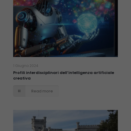
disappear
from the
website.
Marketing
By sharing
your
interests
and
behavior as
1 Giugno 2024
you visit our
Profili interdisciplinari dell’intelligenza artificiale
site, you
creativa
increase the
chance of
Read more
seeing
personalized
content and
offers.