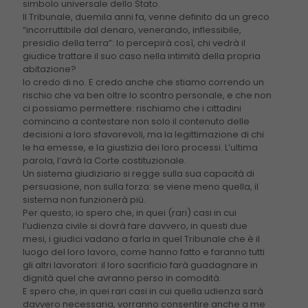
simbolo universale dello Stato.
Il Tribunale, duemila anni fa, venne definito da un greco
“incorruttibile dal denaro, venerando, inflessibile,
presidio della terra”: lo percepirà così, chi vedrà il
giudice trattare il suo caso nella intimità della propria
abitazione?
Io credo di no. E credo anche che stiamo correndo un
rischio che va ben oltre lo scontro personale, e che non
ci possiamo permettere: rischiamo che i cittadini
comincino a contestare non solo il contenuto delle
decisioni a loro sfavorevoli, ma la legittimazione di chi
le ha emesse, e la giustizia dei loro processi. L’ultima
parola, l’avrà la Corte costituzionale.
Un sistema giudiziario si regge sulla sua capacità di
persuasione, non sulla forza: se viene meno quella, il
sistema non funzionerà più.
Per questo, io spero che, in quei (rari) casi in cui
l’udienza civile si dovrà fare davvero, in questi due
mesi, i giudici vadano a farla in quel Tribunale che è il
luogo del loro lavoro, come hanno fatto e faranno tutti
gli altri lavoratori: il loro sacrificio farà guadagnare in
dignità quel che avranno perso in comodità.
E spero che, in quei rari casi in cui quella udienza sarà
davvero necessaria, vorranno consentire anche a me