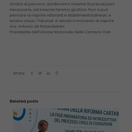
di farla di persona: adotteremo insieme le precauzioni
necessarie, ed insieme faremo giustizia. Non si può
pensare di riaprire ristoranti e stabilimenti balneari, e
tenere chiusi i Tribunali: è venuto il momento di riaprire.
Avv. Antonio de Notaristefani
Presidente dell'Unione Nazionale delle Camere Civili
Fondamentali
These cookies
are not
optional. They
are needed for
Share
the website to
function.
Related posts
Statistici
In order for
us to
improve the
website's