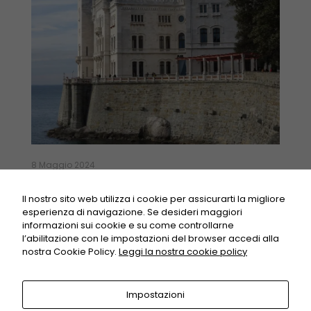
8 Maggio 2024
VIII CONGRESSO GIURIDICO L’Avvocato tra
tradizione, novità ed equilibrismi
Il nostro sito web utilizza i cookie per assicurarti la migliore
esperienza di navigazione. Se desideri maggiori
informazioni sui cookie e su come controllarne
Read more
l’abilitazione con le impostazioni del browser accedi alla
nostra Cookie Policy.
Leggi la nostra cookie policy
Impostazioni