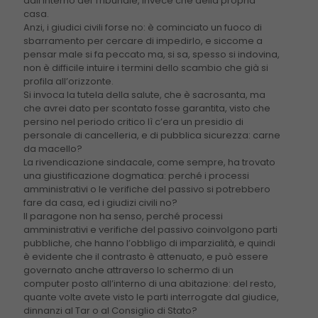
dall’interno del Tribunale, invece che della propria
casa.
Anzi, i giudici civili forse no: è cominciato un fuoco di
sbarramento per cercare di impedirlo, e siccome a
pensar male si fa peccato ma, si sa, spesso si indovina,
non è difficile intuire i termini dello scambio che già si
profila all’orizzonte.
Si invoca la tutela della salute, che è sacrosanta, ma
che avrei dato per scontato fosse garantita, visto che
persino nel periodo critico lì c’era un presidio di
personale di cancelleria, e di pubblica sicurezza: carne
da macello?
La rivendicazione sindacale, come sempre, ha trovato
una giustificazione dogmatica: perché i processi
amministrativi o le verifiche del passivo si potrebbero
fare da casa, ed i giudizi civili no?
Il paragone non ha senso, perché processi
amministrativi e verifiche del passivo coinvolgono parti
pubbliche, che hanno l’obbligo di imparzialità, e quindi
è evidente che il contrasto è attenuato, e può essere
governato anche attraverso lo schermo di un
computer posto all’interno di una abitazione: del resto,
quante volte avete visto le parti interrogate dal giudice,
dinnanzi al Tar o al Consiglio di Stato?