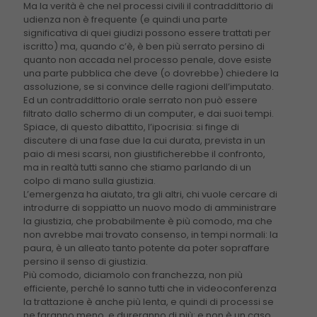
Ma la verità è che nel processi civili il contraddittorio di
udienza non è frequente (e quindi una parte
significativa di quei giudizi possono essere trattati per
iscritto) ma, quando c’è, è ben più serrato persino di
quanto non accada nel processo penale, dove esiste
una parte pubblica che deve (o dovrebbe) chiedere la
assoluzione, se si convince delle ragioni dell’imputato.
Ed un contraddittorio orale serrato non può essere
filtrato dallo schermo di un computer, e dai suoi tempi.
Spiace, di questo dibattito, l’ipocrisia: si finge di
discutere di una fase due la cui durata, prevista in un
paio di mesi scarsi, non giustificherebbe il confronto,
ma in realtà tutti sanno che stiamo parlando di un
colpo di mano sulla giustizia.
L’emergenza ha aiutato, tra gli altri, chi vuole cercare di
introdurre di soppiatto un nuovo modo di amministrare
la giustizia, che probabilmente è più comodo, ma che
non avrebbe mai trovato consenso, in tempi normali: la
paura, è un alleato tanto potente da poter sopraffare
persino il senso di giustizia.
Più comodo, diciamolo con franchezza, non più
efficiente, perché lo sanno tutti che in videoconferenza
la trattazione è anche più lenta, e quindi di processi se
ne faranno meno, e dureranno di più: e non è un caso,